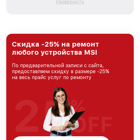
Развернуть
зависимости от сложности поломки. Мы
стремимся к тому, чтобы каждый клиент был
удовлетворен скоростью и качеством
предоставляемых услуг. Наша цель — стать
лучшим сервисным центром MSI в городе
Москве, постоянно повышая уровень доверия
и лояльности наших клиентов.
Скидка -25% на ремонт
любого устройства MSI
По предварительной записи с сайта,
предоставляем скидку в размере -25%
на весь прайс услуг по ремонту
25
%
OFF