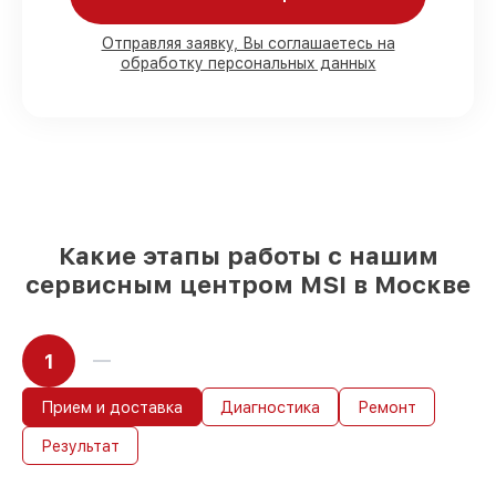
80%
работ в вашем присутствии
Отправляя заявку, Вы соглашаетесь на
обработку персональных данных
90%
комплектующих для материнских
плат имеются в наличии или быстро
поставляются
Оригинальные запчасти и
качественные реплики на ваш выбор
–
для любого бюджета
85%
работ в течение пары часов, при
условии, что обслуживание началось
сразу
Какие этапы работы с нашим
сервисным центром MSI в Москве
1
Прием и доставка
Диагностика
Ремонт
Результат