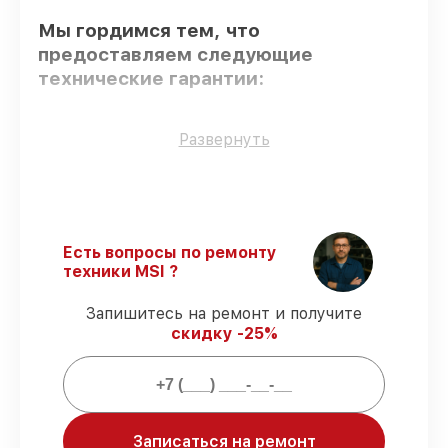
Мы гордимся тем, что
предоставляем следующие
технические гарантии:
Оригинальные детали
– для всех видов
Развернуть
сервиса применяются исключительно
оригинальные детали.
Опытные мастера
– мастера проходят
строгий отбор и регулярное обучение.
Точное соблюдение сроков
–
Есть вопросы по ремонту
восстановление материнской платы Big
техники MSI ?
Bang-XPower выполняется строго в
оговоренные сроки.
Запишитесь на ремонт и получите
Подтвержденная гарантия
–
скидку -25%
предоставляем официальное
гарантийное сопровождение после
починки.
Мы гарантируем:
Записаться на ремонт