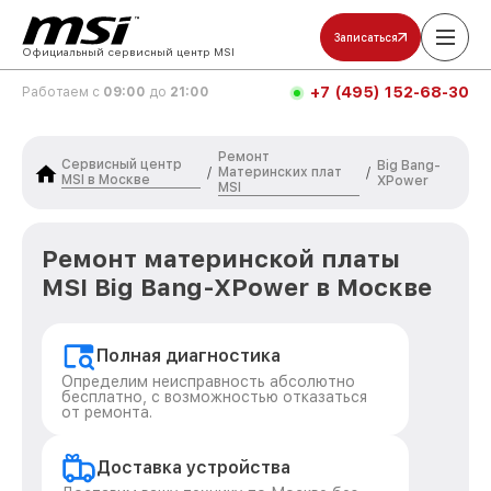
Записаться
Официальный сервисный центр MSI
+7 (495) 152-68-30
Работаем с
09:00
до
21:00
Ремонт
Сервисный центр
Big Bang-
Материнских плат
/
/
MSI в Москве
XPower
MSI
Ремонт материнской платы
MSI Big Bang-XPower в Москве
Полная диагностика
Определим неисправность абсолютно
бесплатно, с возможностью отказаться
от ремонта.
Доставка устройства