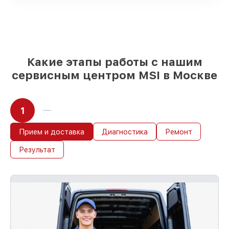
Подбор оригинальных комплектующих
и надежных реплик с возможностью
выбрать
– для любого бюджета
85%
работ за 1–2 часа, при условии, что
обслуживание началось сразу
Какие этапы работы с нашим
сервисным центром MSI в Москве
1
Прием и доставка
Диагностика
Ремонт
Результат