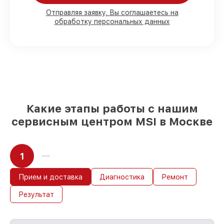
80%
работ с возможностью наблюдения
Отправляя заявку, Вы соглашаетесь на
обработку персональных данных
90%
комплектующих для материнских
плат на складе или доступны для
быстрой доставки
Оригинальные запчасти и
качественные реплики на ваш выбор
–
с учётом всех запросов
85%
работ за 1–2 часа, при условии, что
обслуживание началось сразу
Какие этапы работы с нашим
сервисным центром MSI в Москве
1
Прием и доставка
Диагностика
Ремонт
Результат