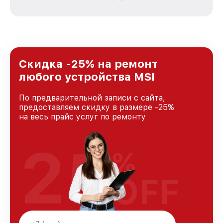
зависимости от сложности поломки. Мы
стремимся к тому, чтобы каждый клиент был
удовлетворен скоростью и качеством
предоставляемых услуг. Наша цель — стать
лучшим сервисным центром MSI в городе
Москве, постоянно повышая уровень доверия
и лояльности наших клиентов.
Скидка -25% на ремонт
любого устройства MSI
По предварительной записи с сайта,
предоставляем скидку в размере -25%
на весь прайс услуг по ремонту
25
%
OFF