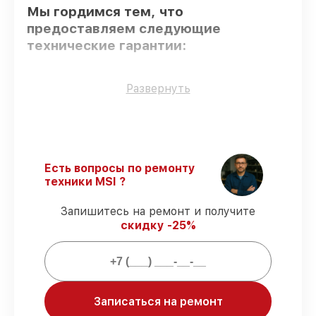
Мы гордимся тем, что
предоставляем следующие
технические гарантии:
Оригинальные детали
– гарантируем
Развернуть
использование фирменных запчастей для
обслуживания.
Опытные мастера
– проверенные
специалисты с опытом и сертификацией.
Точное соблюдение сроков
–
Есть вопросы по ремонту
соблюдаем сроки сервиса материнской
техники MSI ?
платы G43TM-E51 v1.1, согласованные с
клиентом.
Запишитесь на ремонт и получите
Подтвержденная гарантия
–
скидку -25%
предоставляем официальное
гарантийное сопровождение после
починки.
Мы гарантируем:
Записаться на ремонт