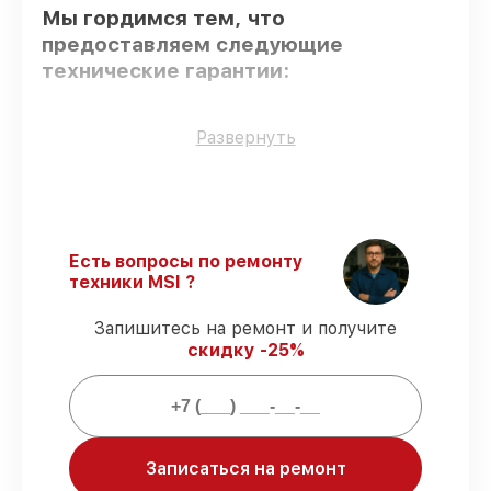
Мы гордимся тем, что
предоставляем следующие
технические гарантии:
Использование оригинальных
Развернуть
запчастей
– гарантируем использование
фирменных запчастей для обслуживания.
Опытные мастера
– все работники
проходят обязательное обучение и
ежегодную аттестацию, что
Есть вопросы по ремонту
подтверждает их уровень мастерства.
техники MSI ?
Соблюдение сроков починки
–
гарантируем завершение работ без
Запишитесь на ремонт и получите
задержек.
скидку -25%
Подтвержденная гарантия
– все
работы по восстановлению проводятся с
официальной гарантией.
Мы гарантируем:
Записаться на ремонт