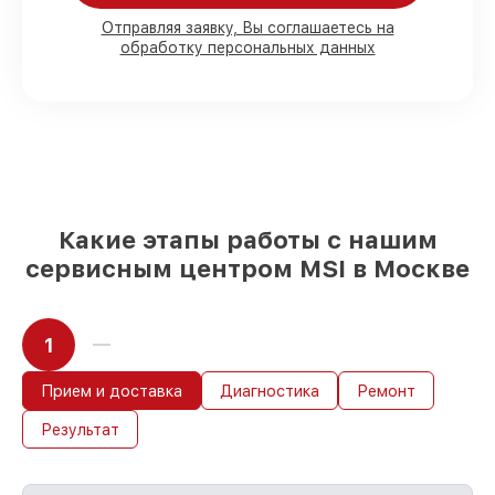
80%
работ под контролем клиента
Отправляя заявку, Вы соглашаетесь на
обработку персональных данных
90%
комплектующих для материнских
плат имеются в наличии или доступны
для быстрой доставки
Подбор оригинальных комплектующих
и надежных реплик с возможностью
выбрать
– для любого бюджета
85%
работ за 1–2 часа, если мастер
приступает к восстановлению сразу
Какие этапы работы с нашим
сервисным центром MSI в Москве
1
Прием и доставка
Диагностика
Ремонт
Результат