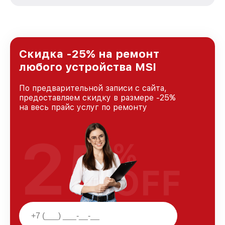
стремимся к тому, чтобы каждый клиент был
удовлетворен скоростью и качеством
предоставляемых услуг. Наша цель — стать
лучшим сервисным центром MSI в городе
Москве, постоянно повышая уровень доверия
и лояльности наших клиентов.
Скидка -25% на ремонт
любого устройства MSI
По предварительной записи с сайта,
предоставляем скидку в размере -25%
на весь прайс услуг по ремонту
25
%
OFF