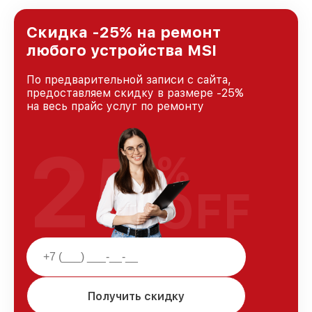
лучшим сервисным центром MSI в городе
Москве, постоянно повышая уровень доверия
и лояльности наших клиентов.
Скидка -25% на ремонт
любого устройства MSI
По предварительной записи с сайта,
предоставляем скидку в размере -25%
на весь прайс услуг по ремонту
25
%
OFF
Получить скидку