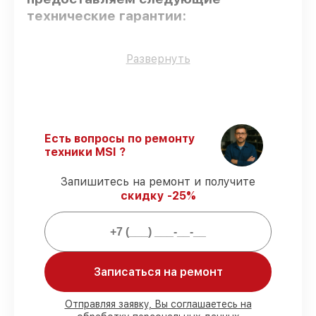
технические гарантии:
Только фирменные комплектующие
–
Развернуть
только подлинные комплектующие.
Опытные мастера
– все работники
проходят обязательное обучение и
ежегодную аттестацию, что
подтверждает их уровень мастерства.
Есть вопросы по ремонту
Выполнение работ вовремя
–
техники MSI ?
восстановление материнской платы
H67MS-E43 выполняется строго в
Запишитесь на ремонт и получите
оговоренные сроки.
скидку -25%
Сервис с гарантией
– предоставляем
официальное гарантийное
сопровождение после починки.
Мы гарантируем:
Записаться на ремонт
80%
работ под контролем клиента
Отправляя заявку, Вы соглашаетесь на