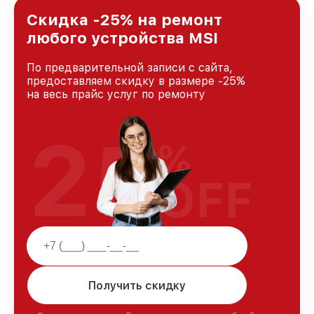
Москве, постоянно повышая уровень доверия
и лояльности наших клиентов.
Скидка -25% на ремонт
любого устройства MSI
По предварительной записи с сайта,
предоставляем скидку в размере -25%
на весь прайс услуг по ремонту
25
%
OFF
Получить скидку