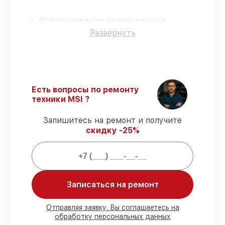
Использование оригинальных
запчастей
– для всех видов сервиса
Развернуть
применяются исключительно
оригинальные детали.
Квалифицированные специалисты
–
все работники проходят обязательное
обучение и ежегодную аттестацию, что
Есть вопросы по ремонту
подтверждает их уровень мастерства.
техники MSI ?
Точное соблюдение сроков
–
соблюдаем сроки сервиса материнской
Запишитесь на ремонт и получите
платы K9N2GM-FIH, согласованные с
скидку -25%
клиентом.
Гарантийное обслуживание
–
предоставляем официальное
гарантийное сопровождение после
починки.
Записаться на ремонт
Мы гарантируем:
Отправляя заявку, Вы соглашаетесь на
обработку персональных данных