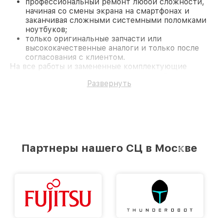
профессиональный ремонт любой сложности,
начиная со смены экрана на смартфонах и
заканчивая сложными системными поломками
ноутбуков;
только оригинальные запчасти или
высококачественные аналоги и только после
согласования с клиентом.
На все работы и замененные комплектующие
предоставляется длительная гарантия. В случае
Развернуть
поломки по условиям гарантии, мы бесплатно
исправим ситуацию.
Наши преимущества
Преимуществами нашего сервисного центра MSI
в Москве являются:
лучшие специалисты с многолетним опытом и
безупречной репутацией;
Партнеры нашего СЦ в Москве
современное оборудование и
лицензированное ПО в ремонтно-
диагностических мастерских;
собственный склад комплектующих, что
позволяет сократить сроки
восстановительных работ;
услуги курьера для владельцев