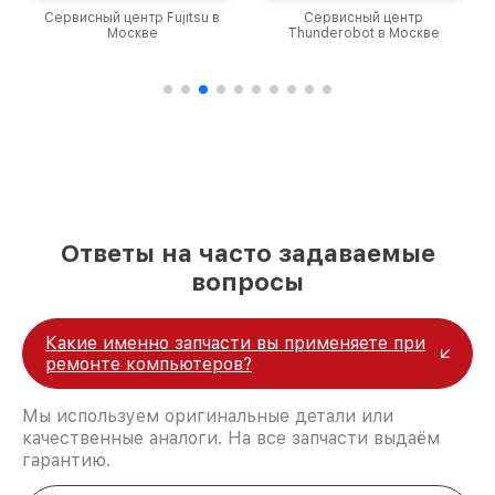
крупногабаритной техники, которые
Сервисный центр Fujitsu в
Сервисный центр
обеспечат доставку устройств в сервис в
Москве
Thunderobot в Москве
полной сохранности и бесплатно.
За годы своей деятельности мы получали только
положительные отзывы и обрели отличную
репутацию. Мы постоянно совершенствуемся и
стараемся каждый день делать наш сервис еще
лучше!
Ответы на часто задаваемые
вопросы
Какие именно запчасти вы применяете при
ремонте компьютеров?
Мы используем оригинальные детали или
качественные аналоги. На все запчасти выдаём
гарантию.