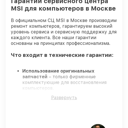
Гарантии сервисного центра
MSI для компьютеров в Москве
В официальном СЦ MSI в Москве производим
ремонт компьютеров, гарантируем высокий
уровень сервиса и сервисную поддержку для
каждого клиента. Все наши гарантии
основаны на принципах профессионализма.
Что входит в технические гарантии:
Использование оригинальных
запчастей
– только фирменные
комплектующие для восстановления
компьютеров.
Опытные мастера
– мастера проходят
Развернуть
строгий отбор и регулярное обучение.
Выполнение работ вовремя
–
соблюдаем сроки, согласованные с
клиентом.
Гарантийное обслуживание
– починка