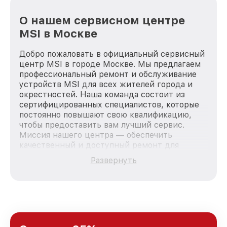
О нашем сервисном центре
MSI в Москве
Добро пожаловать в официальный сервисный
центр MSI в городе Москве. Мы предлагаем
профессиональный ремонт и обслуживание
устройств MSI для всех жителей города и
окрестностей. Наша команда состоит из
сертифицированных специалистов, которые
постоянно повышают свою квалификацию,
чтобы предоставить вам лучший сервис.
Миссия нашего центра — обеспечить
качественный и доступный ремонт для
каждого пользователя продукции MSI, вне
Развернуть
зависимости от сложности поломки. Мы
стремимся к тому, чтобы каждый клиент был
удовлетворен скоростью и качеством
предоставляемых услуг. Наша цель — стать
лучшим сервисным центром MSI в городе
Москве, постоянно повышая уровень доверия
и лояльности наших клиентов.