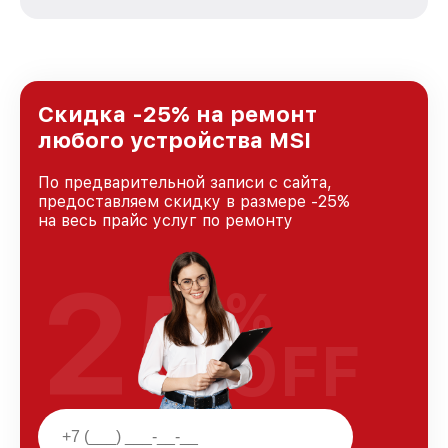
стремимся к тому, чтобы каждый клиент был
удовлетворен скоростью и качеством
предоставляемых услуг. Наша цель — стать
лучшим сервисным центром MSI в городе
Москве, постоянно повышая уровень доверия
и лояльности наших клиентов.
Скидка -25% на ремонт
любого устройства MSI
По предварительной записи с сайта,
предоставляем скидку в размере -25%
на весь прайс услуг по ремонту
25
%
OFF