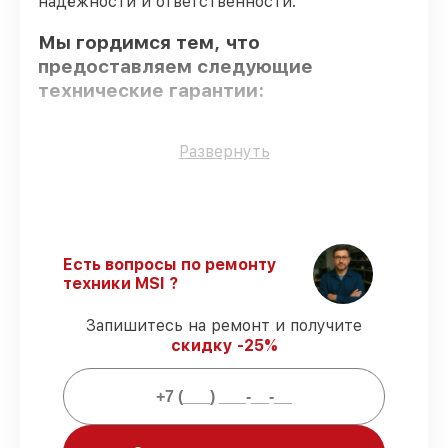
надёжности и ответственности.
Мы гордимся тем, что
предоставляем следующие
технические гарантии:
Использование оригинальных
Развернуть
запчастей
– только подлинные
комплектующие.
Сертифицированные инженеры
– все
работники проходят обязательное
обучение и ежегодную аттестацию, что
Есть вопросы по ремонту
подтверждает их уровень мастерства.
техники MSI ?
Соблюдение сроков починки
–
гарантируем завершение работ без
Запишитесь на ремонт и получите
задержек.
скидку -25%
Гарантийное обслуживание
–
обслуживаем материнских плат всегда
со строгим соблюдением гарантийных
обязательств.