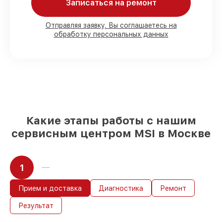
Записаться на ремонт
Мы гарантируем:
Отправляя заявку, Вы соглашаетесь на
обработку персональных данных
80%
работ с возможностью
присутствовать
90%
комплектующих для материнских
плат на складе или быстро поставляются
Качественные реплики и
оригинальные детали по вашему
выбору
– с учётом всех запросов
85%
работ быстро и без задержек, при
условии, что обслуживание началось
Какие этапы работы с нашим
сразу
сервисным центром MSI в Москве
1
Прием и доставка
Диагностика
Ремонт
Результат