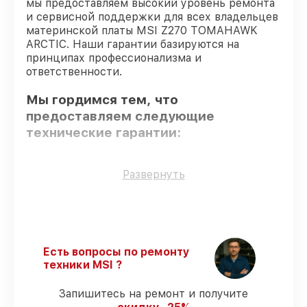
мы предоставляем высокий уровень ремонта
и сервисной поддержки для всех владельцев
материнской платы MSI Z270 TOMAHAWK
ARCTIC. Наши гарантии базируются на
принципах профессионализма и
ответственности.
Мы гордимся тем, что
предоставляем следующие
технические гарантии:
Использование оригинальных
Развернуть
запчастей
– гарантируем использование
фирменных запчастей для обслуживания.
Сертифицированные инженеры
–
проверенные специалисты с опытом и
сертификацией.
Есть вопросы по ремонту
Выполнение работ вовремя
–
техники MSI ?
соблюдаем сроки сервиса материнской
платы Z270 TOMAHAWK ARCTIC,
Запишитесь на ремонт и получите
согласованные с клиентом.