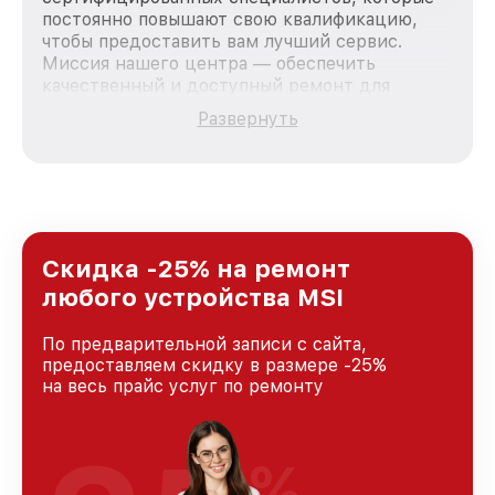
постоянно повышают свою квалификацию,
чтобы предоставить вам лучший сервис.
Миссия нашего центра — обеспечить
качественный и доступный ремонт для
каждого пользователя продукции MSI, вне
Развернуть
зависимости от сложности поломки. Мы
стремимся к тому, чтобы каждый клиент был
удовлетворен скоростью и качеством
предоставляемых услуг. Наша цель — стать
лучшим сервисным центром MSI в городе
Москве, постоянно повышая уровень доверия
и лояльности наших клиентов.
Скидка -25% на ремонт
любого устройства MSI
По предварительной записи с сайта,
предоставляем скидку в размере -25%
на весь прайс услуг по ремонту
%