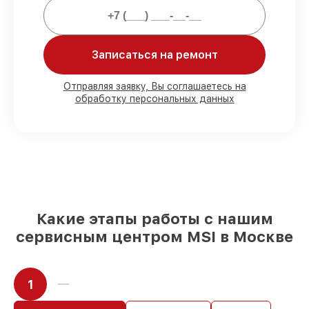
Мы гарантируем:
Записаться на ремонт
80%
работ в присутствии заказчика
90%
комплектующих для материнских
плат на складе или быстро поставляются
Отправляя заявку, Вы соглашаетесь на
обработку персональных данных
Подбор оригинальных комплектующих
и надежных реплик с возможностью
выбрать
– с учётом всех запросов
85%
работ за 1–2 часа, при немедленном
начале работ
Какие этапы работы с нашим
сервисным центром MSI в Москве
1