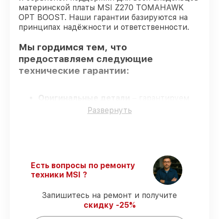
материнской платы MSI Z270 TOMAHAWK
OPT BOOST. Наши гарантии базируются на
принципах надёжности и ответственности.
Мы гордимся тем, что
предоставляем следующие
технические гарантии:
Оригинальные детали
– гарантируем
использование фирменных запчастей для
Развернуть
обслуживания.
Опытные мастера
– мастера проходят
строгий отбор и регулярное обучение.
Точное соблюдение сроков
–
восстановление материнской платы Z270
Есть вопросы по ремонту
TOMAHAWK OPT BOOST выполняется
техники MSI ?
строго в оговоренные сроки.
Сервис с гарантией
– все работы по
Запишитесь на ремонт и получите
восстановлению проводятся с
скидку -25%
официальной гарантией.