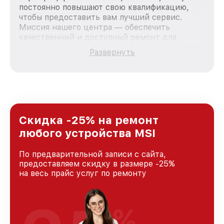
постоянно повышают свою квалификацию,
чтобы предоставить вам лучший сервис.
Миссия нашего центра — обеспечить
качественный и доступный ремонт для
каждого пользователя продукции MSI, вне
Развернуть
зависимости от сложности поломки. Мы
стремимся к тому, чтобы каждый клиент был
удовлетворен скоростью и качеством
предоставляемых услуг. Наша цель — стать
лучшим сервисным центром MSI в городе
Москве, постоянно повышая уровень доверия
и лояльности наших клиентов.
Скидка -25% на ремонт
любого устройства MSI
По предварительной записи с сайта,
предоставляем скидку в размере -25%
на весь прайс услуг по ремонту
%