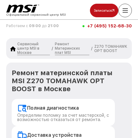
Записаться
Официальный сервисный центр MSI
+7 (495) 152-68-30
Работаем с
09:00
до
21:00
Сервисный
Ремонт
Z270 TOMAHAWK
центр MSI в
Материнских
/
/
OPT BOOST
Москве
плат MSI
Ремонт материнской платы
MSI Z270 TOMAHAWK OPT
BOOST в Москве
Полная диагностика
Определим поломку за счет мастерской, с
возможностью отказаться от ремонта.
Доставка устройства