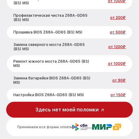
от 1000₽
(B3) MSI
Профилактическая чистка Z68A-GD65
от 200₽
(B3) MSI
Прошивка BIOS Z68A-GD65 (B3) MSI
от 500₽
Замена северного моста Z68A-GD65
от 1200₽
(B3) MSI
Ремонт южного моста Z68A-GD65 (B3)
от 1000₽
MSI
Замена батарейки BIOS Z68A-GD65 (B3)
от 90₽
MSI
Настройка BIOS Z68A-GD65 (B3) MSI
от 150₽
Здесь нет моей поломки
Принимаем все формы оплаты