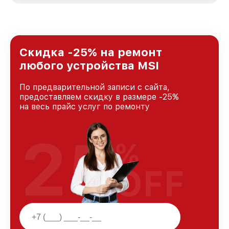
удовлетворен скоростью и качеством
предоставляемых услуг. Наша цель — стать
лучшим сервисным центром MSI в городе
Москве, постоянно повышая уровень доверия
и лояльности наших клиентов.
Скидка -25% на ремонт
любого устройства MSI
По предварительной записи с сайта,
предоставляем скидку в размере -25%
на весь прайс услуг по ремонту
25
%
OFF