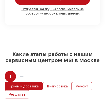
80%
работ в вашем присутствии
90%
комплектующих для материнских
Отправляя заявку, Вы соглашаетесь на
обработку персональных данных
плат на складе или доступны для
срочного заказа
Подбор оригинальных комплектующих
и надежных реплик с возможностью
выбрать
– под любые финансовые
возможности
85%
работ в течение пары часов, при
условии, что обслуживание началось
сразу
Какие этапы работы с нашим
сервисным центром MSI в Москве
1
Прием и доставка
Диагностика
Ремонт
Результат