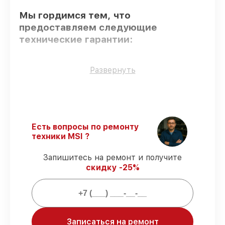
Мы гордимся тем, что
предоставляем следующие
технические гарантии:
Оригинальные детали
– гарантируем
Развернуть
использование фирменных запчастей для
обслуживания.
Сертифицированные инженеры
–
проверенные специалисты с опытом и
сертификацией.
Есть вопросы по ремонту
Выполнение работ вовремя
–
техники MSI ?
гарантируем завершение работ без
задержек.
Запишитесь на ремонт и получите
Сервис с гарантией
– предоставляем
скидку -25%
официальное гарантийное
сопровождение после починки.
Мы гарантируем:
Записаться на ремонт