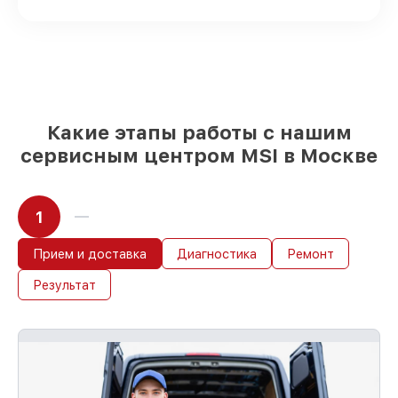
и надежных реплик с возможностью
выбрать
– для любого бюджета
85%
работ за 1–2 часа, при немедленном
начале работ
Какие этапы работы с нашим
сервисным центром MSI в Москве
1
Прием и доставка
Диагностика
Ремонт
Результат