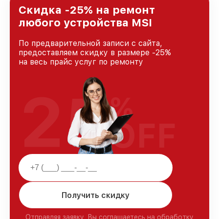
и лояльности наших клиентов.
Скидка -25% на ремонт
любого устройства MSI
По предварительной записи с сайта,
предоставляем скидку в размере -25%
на весь прайс услуг по ремонту
25
%
OFF
Получить скидку
Отправляя заявку, Вы соглашаетесь на обработку