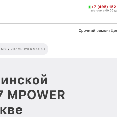
+7 (495) 152
Работаем с
09:00
д
Срочный ремонт
Це
 MSI
/
Z97 MPOWER MAX AC
ринской
97 MPOWER
кве