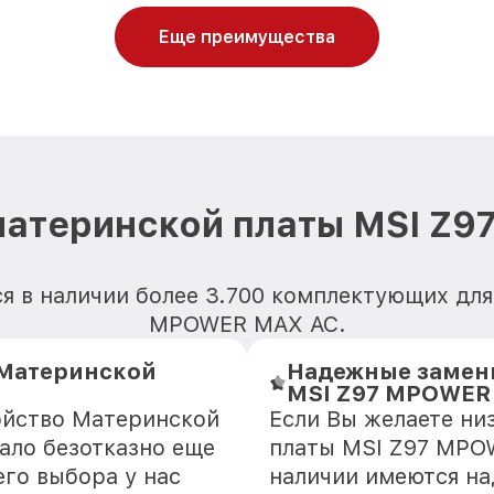
Еще преимущества
материнской платы MSI Z
я в наличии более 3.700 комплектующих дл
MPOWER MAX AC.
Материнской
Надежные замен
MSI Z97 MPOWER
ойство Материнской
Если Вы желаете ни
ало безотказно еще
платы MSI Z97 MPOW
го выбора у нас
наличии имеются н