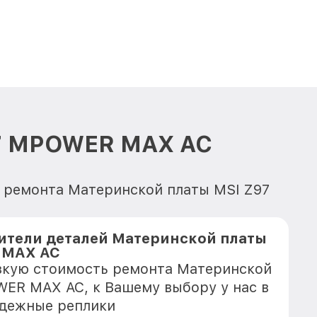
97 MPOWER MAX AC
я ремонта Материнской платы MSI Z97
ители деталей Материнской платы
 MAX AC
зкую стоимость ремонта Материнской
ER MAX AC, к Вашему выбору у нас в
адежные реплики