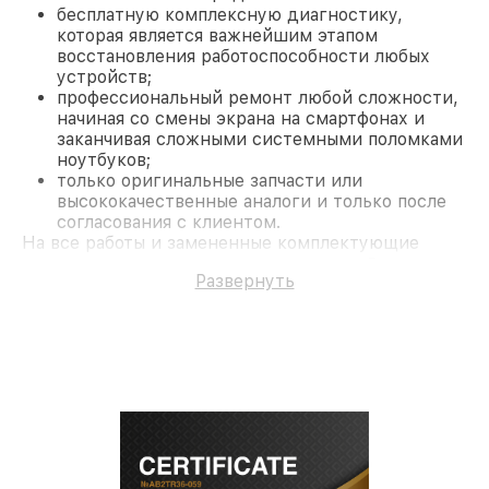
бесплатную комплексную диагностику,
которая является важнейшим этапом
восстановления работоспособности любых
устройств;
профессиональный ремонт любой сложности,
начиная со смены экрана на смартфонах и
заканчивая сложными системными поломками
ноутбуков;
только оригинальные запчасти или
высококачественные аналоги и только после
согласования с клиентом.
На все работы и замененные комплектующие
предоставляется длительная гарантия. В случае
Развернуть
поломки по условиям гарантии, мы бесплатно
исправим ситуацию.
Наши преимущества
Преимуществами нашего сервисного центра MSI
в Москве являются:
лучшие специалисты с многолетним опытом и
безупречной репутацией;
современное оборудование и
лицензированное ПО в ремонтно-
диагностических мастерских;