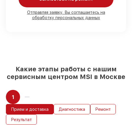
присутствии клиента
90%
запчастей MSI имеются в наличии в
Отправляя заявку, Вы соглашаетесь на
Москве, остальные доставляются быстро
обработку персональных данных
Оригинальные комплектующие MSI и
качественные аналоги
– только вы
выбираете, какие детали использовать, а
мы подстраиваемся под разные бюджеты
85%
ремонтов MSI выполняются в
течение пары часов, если мастер
начинает работу сразу
Какие этапы работы с нашим
сервисным центром MSI в Москве
1
Прием и доставка
Диагностика
Ремонт
Результат