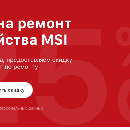
25
на ремонт
йства MSI
а, предоставляем скидку
уг по ремонту
ить скидку
 персональных данных