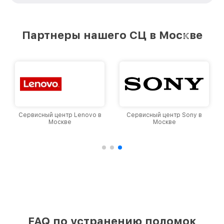
удовлетворен скоростью и качеством
предоставляемых услуг. Наша цель — стать
лучшим сервисным центром MSI в городе
Партнеры нашего СЦ в Москве
Москве, постоянно повышая уровень доверия
и лояльности наших клиентов.
Сервисный центр Lenovo в
Сервисный центр Sony в
Москве
Москве
FAQ по устранению поломок