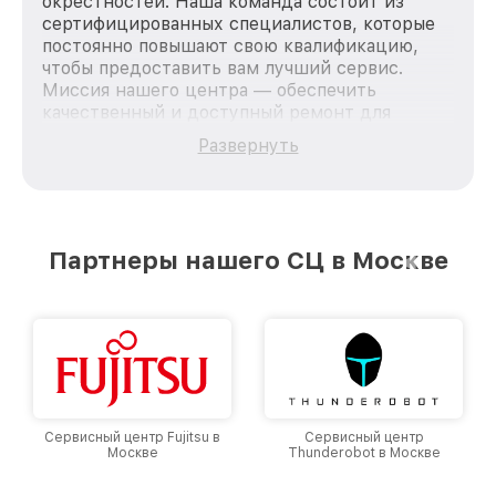
окрестностей. Наша команда состоит из
сертифицированных специалистов, которые
постоянно повышают свою квалификацию,
чтобы предоставить вам лучший сервис.
Миссия нашего центра — обеспечить
качественный и доступный ремонт для
каждого пользователя продукции MSI, вне
Развернуть
зависимости от сложности поломки. Мы
стремимся к тому, чтобы каждый клиент был
удовлетворен скоростью и качеством
предоставляемых услуг. Наша цель — стать
лучшим сервисным центром MSI в городе
Партнеры нашего СЦ в Москве
Москве, постоянно повышая уровень доверия
и лояльности наших клиентов.
Сервисный центр Fujitsu в
Сервисный центр
Москве
Thunderobot в Москве