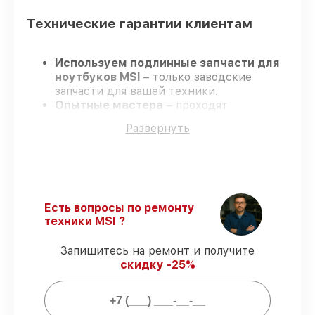
Технические гарантии клиентам
Используем подлинные запчасти для
ноутбуков MSI
– только заводские
запчасти для вашей техники.
Опытные мастера
– проходят
серьезную проверку знаний и навыков,
Развернуть
что подтверждает качество и
надёжность ремонта.
Завершаем работы без задержек
–
ремонт ноутбуков MSI без бесконечных
переносов.
Официальная гарантия
– на все виды
Есть вопросы по ремонту
работ и комплектующие для ноутбуков
техники MSI ?
MSI предоставляется гарантия до 3-х
лет.
Запишитесь на ремонт и получите
скидку -25%
Мы гарантируем: