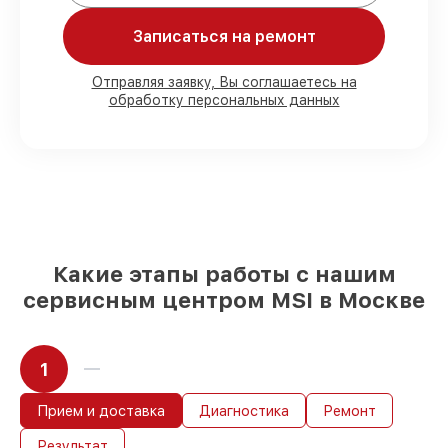
80%
ремонтов по ремонту проводятся в
присутствии клиента
Записаться на ремонт
90%
комплектующих MSI в наличии на
складе в Москве, остальные доступны
Отправляя заявку, Вы соглашаетесь на
для срочного заказа
обработку персональных данных
Подлинные запчасти MSI и
проверенные замены
– только вы
выбираете, какие детали использовать, а
мы делаем ремонт с учётом
возможностей клиента
85%
починок MSI сделаем за 1–2 часа,
при немедленном старте работ
Какие этапы работы с нашим
сервисным центром MSI в Москве
1
Прием и доставка
Диагностика
Ремонт
Результат