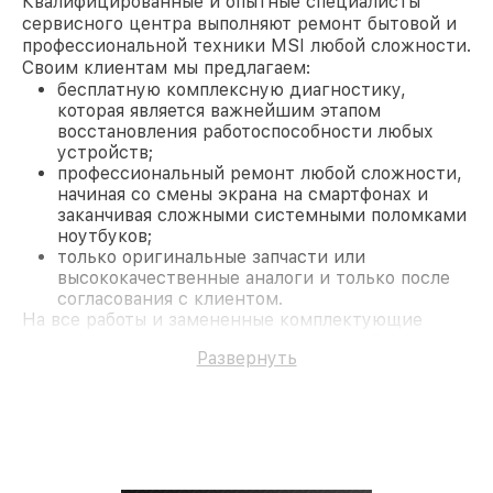
Квалифицированные и опытные специалисты
сервисного центра выполняют ремонт бытовой и
профессиональной техники MSI любой сложности.
Своим клиентам мы предлагаем:
бесплатную комплексную диагностику,
которая является важнейшим этапом
восстановления работоспособности любых
устройств;
профессиональный ремонт любой сложности,
начиная со смены экрана на смартфонах и
заканчивая сложными системными поломками
ноутбуков;
только оригинальные запчасти или
высококачественные аналоги и только после
согласования с клиентом.
На все работы и замененные комплектующие
предоставляется длительная гарантия. В случае
Развернуть
поломки по условиям гарантии, мы бесплатно
исправим ситуацию.
Наши преимущества
Преимуществами нашего сервисного центра MSI
в Москве являются:
лучшие специалисты с многолетним опытом и