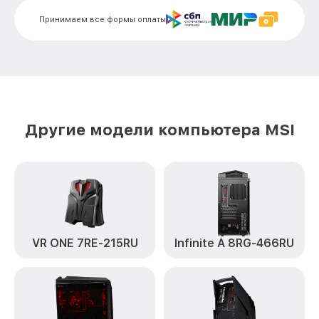
206RU MSI
Принимаем все формы оплаты
Замена звуковой платы Aegis 3 8RC-
от 700₽
206RU MSI
Другие модели компьютера MSI
VR ONE 7RE-215RU
Infinite A 8RG-466RU