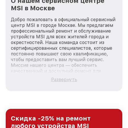
О нашем сервисном центре
MSI в Москве
Добро пожаловать в официальный сервисный
центр MSI в городе Москве. Мы предлагаем
профессиональный ремонт и обслуживание
устройств MSI для всех жителей города и
окрестностей. Наша команда состоит из
сертифицированных специалистов, которые
постоянно повышают свою квалификацию,
чтобы предоставить вам лучший сервис.
Миссия нашего центра — обеспечить
качественный и доступный ремонт для
каждого пользователя продукции MSI, вне
Развернуть
зависимости от сложности поломки. Мы
стремимся к тому, чтобы каждый клиент был
удовлетворен скоростью и качеством
предоставляемых услуг. Наша цель — стать
лучшим сервисным центром MSI в городе
Москве, постоянно повышая уровень доверия
и лояльности наших клиентов.
Скидка -25% на ремонт
любого устройства MSI