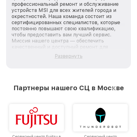
профессиональный ремонт и обслуживание
устройств MSI для всех жителей города и
окрестностей. Наша команда состоит из
сертифицированных специалистов, которые
постоянно повышают свою квалификацию,
чтобы предоставить вам лучший сервис.
Миссия нашего центра — обеспечить
качественный и доступный ремонт для
каждого пользователя продукции MSI, вне
Развернуть
зависимости от сложности поломки. Мы
стремимся к тому, чтобы каждый клиент был
удовлетворен скоростью и качеством
предоставляемых услуг. Наша цель — стать
лучшим сервисным центром MSI в городе
Партнеры нашего СЦ в Москве
Москве, постоянно повышая уровень доверия
и лояльности наших клиентов.
Сервисный центр Fujitsu в
Сервисный центр