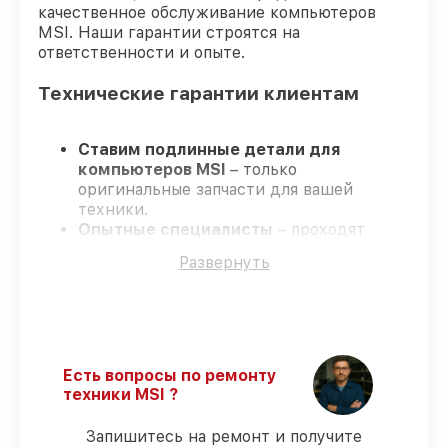
качественное обслуживание компьютеров
MSI. Наши гарантии строятся на
ответственности и опыте.
Технические гарантии клиентам
Ставим подлинные детали для
компьютеров MSI
– только
оригинальные запчасти для вашей
техники.
Опытные специалисты
– проходят
регулярное обучение, что подтверждает
Развернуть
гарантированно долговечный результат.
Работаем строго в установленных
заранее временных рамках
– ремонт
компьютеров MSI в оговоренные сроки.
Поддержка после ремонта
– на все
услуги и детали для компьютеров MSI
Есть вопросы по ремонту
предоставляется официальное
техники MSI ?
сопровождение.
Запишитесь на ремонт и получите