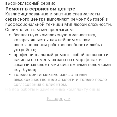
высококлассный сервис.
Ремонт в сервисном центре
Квалифицированные и опытные специалисты
сервисного центра выполняют ремонт бытовой и
профессиональной техники MSI любой сложности.
Своим клиентам мы предлагаем:
бесплатную комплексную диагностику,
которая является важнейшим этапом
восстановления работоспособности любых
устройств;
профессиональный ремонт любой сложности,
начиная со смены экрана на смартфонах и
заканчивая сложными системными поломками
ноутбуков;
только оригинальные запчасти или
высококачественные аналоги и только после
согласования с клиентом.
На все работы и замененные комплектующие
предоставляется длительная гарантия. В случае
Развернуть
поломки по условиям гарантии, мы бесплатно
исправим ситуацию.
Наши преимущества
Преимуществами нашего сервисного центра MSI