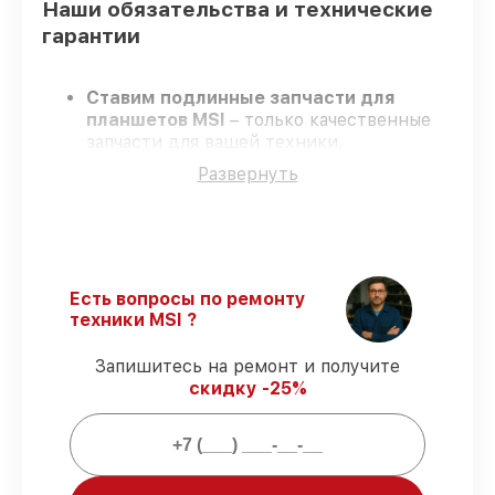
Наши обязательства и технические
гарантии
Ставим подлинные запчасти для
планшетов MSI
– только качественные
запчасти для вашей техники.
Сертифицированные инженеры
–
Развернуть
проходят строгий отбор, что
подтверждает качество и надёжность
ремонта.
Работаем строго в установленных
заранее временных рамках
– ремонт
планшетов MSI в оговоренные сроки.
Есть вопросы по ремонту
Официальная гарантия
– на все услуги
техники MSI ?
и детали для планшетов MSI
предоставляется официальное
Запишитесь на ремонт и получите
сопровождение.
скидку -25%
Мы гарантируем: