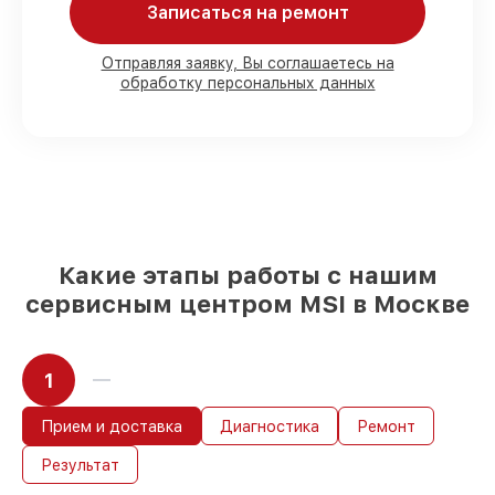
Записаться на ремонт
80%
заказов по ремонту выполняются с
возможностью присутствия владельца
90%
запчастей MSI готовы к установке в
Отправляя заявку, Вы соглашаетесь на
наших мастерских в Москве, остальные
обработку персональных данных
доставляются быстро
Оригинальные комплектующие MSI и
качественные аналоги
– только вы
выбираете, какие детали использовать, а
мы подстраиваемся под разные бюджеты
85%
ремонтов MSI выполняются в
течение пары часов, при немедленном
старте работ
Какие этапы работы с нашим
сервисным центром MSI в Москве
1
Прием и доставка
Диагностика
Ремонт
Результат