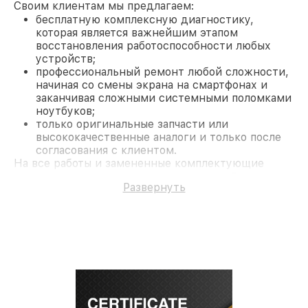
Своим клиентам мы предлагаем:
бесплатную комплексную диагностику,
которая является важнейшим этапом
восстановления работоспособности любых
устройств;
профессиональный ремонт любой сложности,
начиная со смены экрана на смартфонах и
заканчивая сложными системными поломками
ноутбуков;
только оригинальные запчасти или
высококачественные аналоги и только после
согласования с клиентом.
На все работы и замененные комплектующие
предоставляется длительная гарантия. В случае
Развернуть
поломки по условиям гарантии, мы бесплатно
исправим ситуацию.
Наши преимущества
Преимуществами нашего сервисного центра MSI
в Москве являются:
лучшие специалисты с многолетним опытом и
безупречной репутацией;
современное оборудование и
лицензированное ПО в ремонтно-