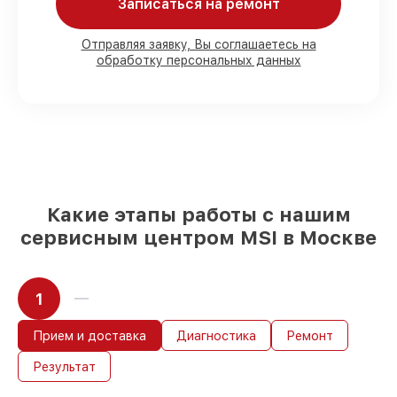
90%
деталей MSI готовы к установке в
Записаться на ремонт
наших мастерских в Москве, остальные
доступны для срочного заказа
Отправляя заявку, Вы соглашаетесь на
Подлинные запчасти MSI и
обработку персональных данных
проверенные замены
– только вы
выбираете, какие детали использовать, а
мы делаем ремонт с учётом
возможностей клиента
85%
работ по восстановлению MSI
завершаются в тот же день, если мастер
начинает работу сразу
Какие этапы работы с нашим
сервисным центром MSI в Москве
1
Прием и доставка
Диагностика
Ремонт
Результат