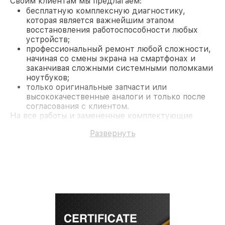
Своим клиентам мы предлагаем:
бесплатную комплексную диагностику,
которая является важнейшим этапом
восстановления работоспособности любых
устройств;
профессиональный ремонт любой сложности,
начиная со смены экрана на смартфонах и
заканчивая сложными системными поломками
ноутбуков;
только оригинальные запчасти или
высококачественные аналоги и только после
согласования с клиентом.
На все работы и замененные комплектующие
предоставляется длительная гарантия. В случае
Развернуть
поломки по условиям гарантии, мы бесплатно
исправим ситуацию.
Наши преимущества
Преимуществами нашего сервисного центра MSI
в Москве являются:
лучшие специалисты с многолетним опытом и
безупречной репутацией;
современное оборудование и
лицензированное ПО в ремонтно-
диагностических мастерских;