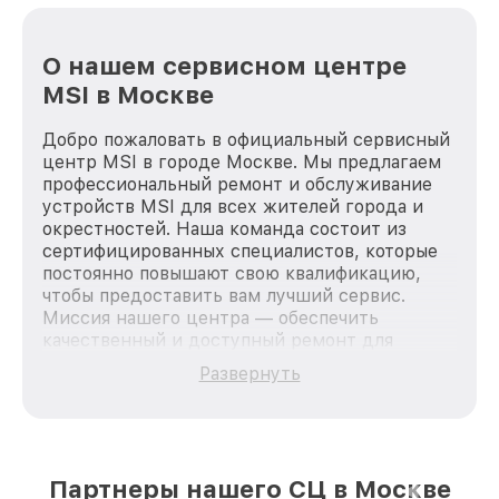
О нашем сервисном центре
MSI в Москве
Добро пожаловать в официальный сервисный
центр MSI в городе Москве. Мы предлагаем
профессиональный ремонт и обслуживание
устройств MSI для всех жителей города и
окрестностей. Наша команда состоит из
сертифицированных специалистов, которые
постоянно повышают свою квалификацию,
чтобы предоставить вам лучший сервис.
Миссия нашего центра — обеспечить
качественный и доступный ремонт для
каждого пользователя продукции MSI, вне
Развернуть
зависимости от сложности поломки. Мы
стремимся к тому, чтобы каждый клиент был
удовлетворен скоростью и качеством
предоставляемых услуг. Наша цель — стать
лучшим сервисным центром MSI в городе
Партнеры нашего СЦ в Москве
Москве, постоянно повышая уровень доверия