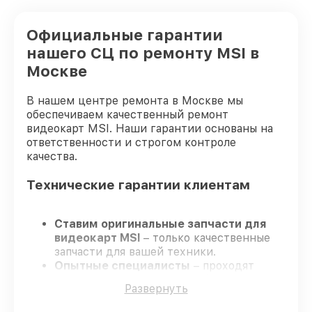
Официальные гарантии
нашего СЦ по ремонту MSI в
Москве
В нашем центре ремонта в Москве мы
обеспечиваем качественный ремонт
видеокарт MSI. Наши гарантии основаны на
ответственности и строгом контроле
качества.
Технические гарантии клиентам
Ставим оригинальные запчасти для
видеокарт MSI
– только качественные
запчасти для вашей техники.
Опытные специалисты
– проходят
серьезную проверку знаний и навыков,
Развернуть
что подтверждает качество и
надёжность ремонта.