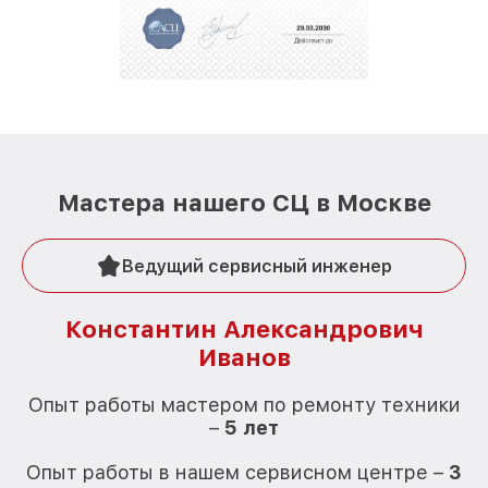
репутацию. Мы постоянно совершенствуемся и
стараемся каждый день делать наш сервис еще
лучше!
Мастера нашего СЦ в Москве
Ведущий сервисный инженер
Константин Александрович
Иванов
О
Опыт работы мастером по ремонту техники
–
5 лет
О
Опыт работы в нашем сервисном центре –
3