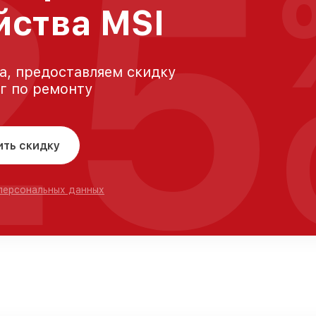
25
йства MSI
а, предоставляем скидку
уг по ремонту
ить скидку
 персональных данных