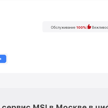
Обслуживание
100%
Вежливос
в
сервис MSI в Москве в ц